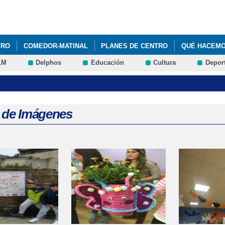
Pasar al
contenido
principal
TRO
COMEDOR-MATINAL
PLANES DE CENTRO
QUÉ HACEM
LM
Delphos
Educación
Cultura
Depor
a de Imágenes
s