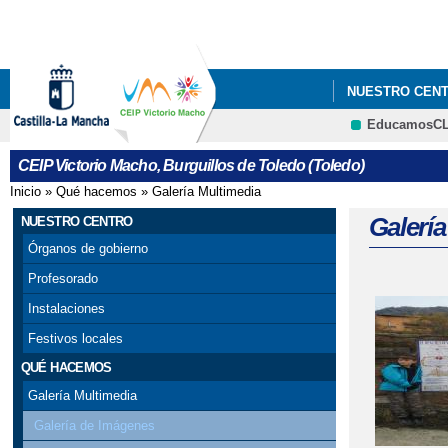
NUESTRO CEN
EducamosC
CEIP Victorio Macho, Burguillos de Toledo (Toledo)
Inicio
»
Qué hacemos
»
Galería Multimedia
Se encuentra usted aquí
Galerí
NUESTRO CENTRO
Órganos de gobierno
Profesorado
Instalaciones
Página
Festivos locales
QUÉ HACEMOS
Galería Multimedia
Galería de Imágenes