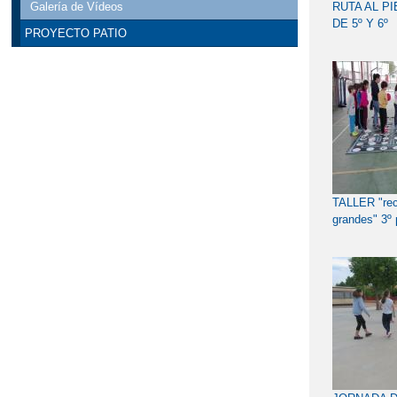
Galería de Vídeos
RUTA AL P
DE 5º Y 6º
PROYECTO PATIO
TALLER "rec
grandes" 3º 
(11/10/2018)