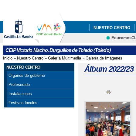
Pa
co
pri
NUESTRO CENTRO
EducamosC
INFÓRMATE
CRFP
CEIP Victorio Macho, Burguillos de Toledo (Toledo)
Inicio
»
Nuestro Centro
»
Galería Multimedia
»
Galería de Imágenes
Se encuentra usted aquí
Álbum 2022/23
NUESTRO CENTRO
Órganos de gobierno
Profesorado
Instalaciones
Festivos locales